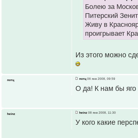
Болею за Москов
Питерский Зенит
Живу в Краснояр
проигрывает Кра
Из этого можно сд
потц
06 янв 2008, 09:59
потц
О да! К нам бы яго 
heinz
08 янв 2008, 11:30
heinz
У кого какие перс