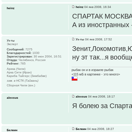
heinz
04 янв 2008, 16:34
heinz
СПАРТАК МОСКВА !
А из иностранных
Ух-ты
04 янв 2008, 17:52
Ух-ты
Эксперт
Зенит,Локомотив,
Сообщений:
7275
Благодарностей:
1030
ну эт так...я вооб
Зарегистрирован:
30 июн 2004, 16:51
Откуда:
Челябинск, Россия
Рейтинг:
765
Арика (Чили)
рыбак он и в израиле рыбак
Арка Сити (Иран)
<115 мБ в картинке - это много>
Кариба Тайгерс (Зимбабве)
зам. в НСТК (Тайвань)
Сборная Чили (юн.)
alexsus
04 янв 2008, 18:17
alexsus
Я болею за Спарта
Белкин
04 янв 2008, 18:27
Белкин