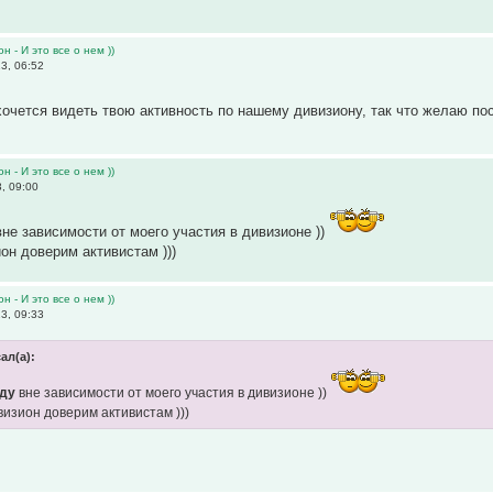
н - И это все о нем ))
3, 06:52
хочется видеть твою активность по нашему дивизиону, так что желаю по
н - И это все о нем ))
, 09:00
не зависимости от моего участия в дивизионе ))
он доверим активистам )))
н - И это все о нем ))
3, 09:33
ал(а):
уду
вне зависимости от моего участия в дивизионе ))
визион доверим активистам )))