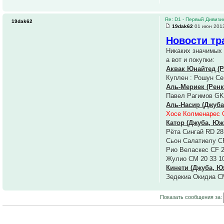
Re: D1 - Первый Дивизио
19dak62
19dak62
01 июн 2013
Новости тр
Никаких значимых 
а вот и покупки:
Аквак Юнайтед (
Куплен : Рошун Се
Аль-Мериек (Рен
Павел Рагимов GK
Аль-Насир (Джуб
Хосе Колменарес C
Катор (Джуба, Ю
Рёта Сингай RD 28
Сьон Салатиелу C
Рио Веласкес CF 2
Жулио CM 20 33 1
Кинети (Джуба, 
Зедекиа Окидиа C
Показать сообщения за: