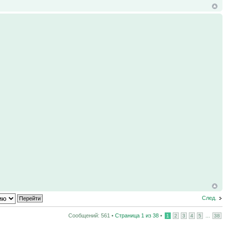
След.
Сообщений: 561 •
Страница
1
из
38
•
...
1
2
3
4
5
38