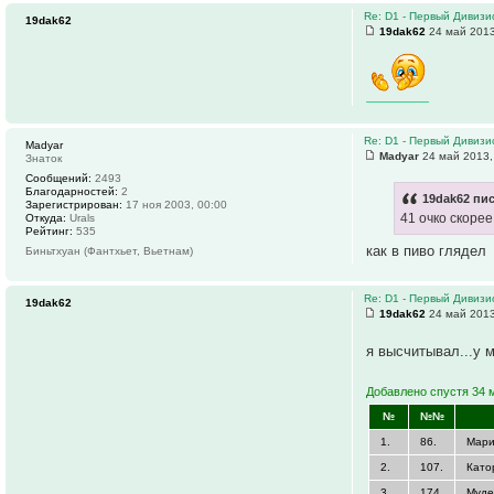
Re: D1 - Первый Дивизио
19dak62
19dak62
24 май 2013
Re: D1 - Первый Дивизио
Madyar
Madyar
24 май 2013,
Знаток
Сообщений:
2493
Благодарностей:
2
19dak62 пис
Зарегистрирован:
17 ноя 2003, 00:00
41 очко скоре
Откуда:
Urals
Рейтинг:
535
как в пиво глядел
Биньтхуан (Фантхьет, Вьетнам)
Re: D1 - Первый Дивизио
19dak62
19dak62
24 май 2013
я высчитывал...у 
Добавлено спустя 34 
№
№№
1.
86.
Мари
2.
107.
Като
3.
174.
Муде