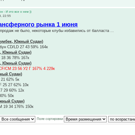
н - И это все о нем ))
, 22:55
ансферного рынка 1 июня
продаж не было, некоторые клубы избавились от балласта ...
Румбек, Южный Судан)
бун CD/LD 27 43 59% 164к
к, Южный Судан)
 18 36 78% 167к
а, Южный Судан)
F/CM 23 56 У2 Г 167% 4 229к
жный Судан)
 21 62% 5к
F 25 27 62% 10к
7 29 60% 12к
00% 50к
Южный Судан)
M 19 34 176% 150к
Поле сортировки