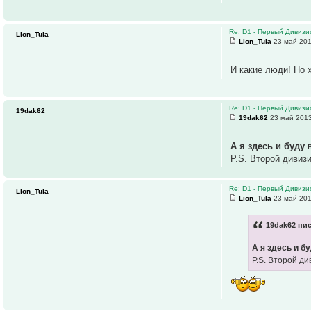
Re: D1 - Первый Дивизио
Lion_Tula
Lion_Tula
23 май 201
И какие люди! Но 
Re: D1 - Первый Дивизио
19dak62
19dak62
23 май 2013
А я здесь и буду
в
P.S. Второй дивизи
Re: D1 - Первый Дивизио
Lion_Tula
Lion_Tula
23 май 201
19dak62 пис
А я здесь и б
P.S. Второй ди