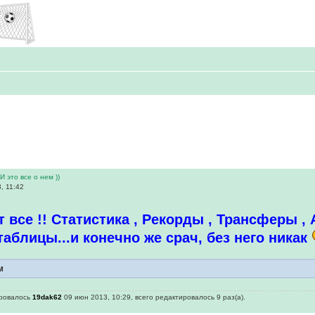
И это все о нем ))
, 11:42
 все !! Статистика , Рекорды , Трансферы ,
таблицы...и конечно же срач, без него никак
м
ировалось
19dak62
09 июн 2013, 10:29, всего редактировалось 9 раз(а).