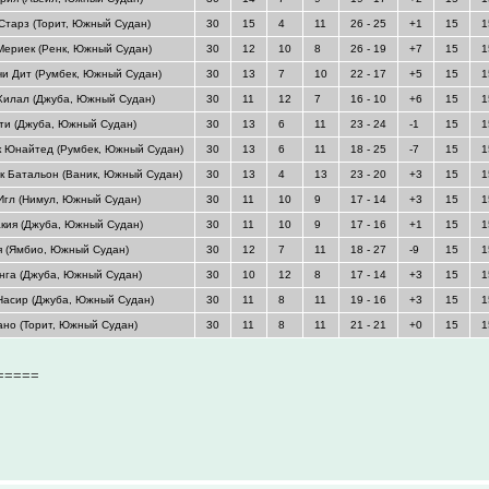
 Старз (Торит, Южный Судан)
30
15
4
11
26 - 25
+1
15
1
Мериек (Ренк, Южный Судан)
30
12
10
8
26 - 19
+7
15
1
чи Дит (Румбек, Южный Судан)
30
13
7
10
22 - 17
+5
15
1
Хилал (Джуба, Южный Судан)
30
11
12
7
16 - 10
+6
15
1
ти (Джуба, Южный Судан)
30
13
6
11
23 - 24
-1
15
1
к Юнайтед (Румбек, Южный Судан)
30
13
6
11
18 - 25
-7
15
1
к Батальон (Ваник, Южный Судан)
30
13
4
13
23 - 20
+3
15
1
Игл (Нимул, Южный Судан)
30
11
10
9
17 - 14
+3
15
1
кия (Джуба, Южный Судан)
30
11
10
9
17 - 16
+1
15
1
я (Ямбио, Южный Судан)
30
12
7
11
18 - 27
-9
15
1
нга (Джуба, Южный Судан)
30
10
12
8
17 - 14
+3
15
1
Насир (Джуба, Южный Судан)
30
11
8
11
19 - 16
+3
15
1
ано (Торит, Южный Судан)
30
11
8
11
21 - 21
+0
15
1
=====