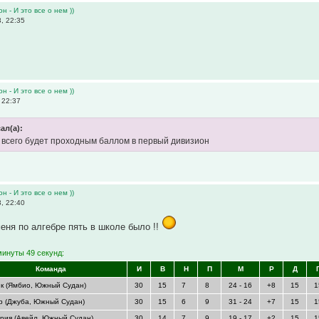
н - И это все о нем ))
, 22:35
н - И это все о нем ))
 22:37
ал(а):
е всего будет проходным баллом в первый дивизион
н - И это все о нем ))
, 22:40
меня по алгебре пять в школе было !!
минуты 49 секунд:
Команда
И
В
Н
П
М
Р
Д
к (Ямбио, Южный Судан)
30
15
7
8
24 - 16
+8
15
1
р (Джуба, Южный Судан)
30
15
6
9
31 - 24
+7
15
1
рия (Авейл, Южный Судан)
30
14
7
9
19 - 17
+2
15
1