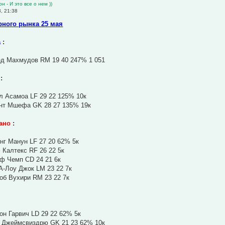
н - И это все о нем ))
, 21:38
рного рынка 25 мая
а
:
ед Махмудов RM 19 40 247% 1 051
:
л Асамоа LF 29 22 125% 10к
ент Мшефа GK 28 27 135% 19к
ано
:
нг Манун LF 27 20 62% 5к
 Калтекс RF 26 22 5к
ф Чемп CD 24 21 6к
А-Лоу Джок LM 23 22 7к
об Вухири RM 23 22 7к
он Гарвич LD 29 22 62% 5к
с Джеймсвиздрю GK 21 23 62% 10к