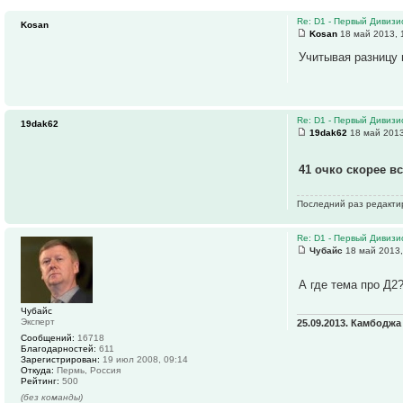
Re: D1 - Первый Дивизио
Kosan
Kosan
18 май 2013, 
Учитывая разницу 
Re: D1 - Первый Дивизио
19dak62
19dak62
18 май 2013
41 очко скорее 
Последний раз редакт
Re: D1 - Первый Дивизио
Чубайс
18 май 2013,
А где тема про Д2
Чубайс
Эксперт
25.09.2013. Камбодж
Сообщений:
16718
Благодарностей:
611
Зарегистрирован:
19 июл 2008, 09:14
Откуда:
Пермь, Россия
Рейтинг:
500
(без команды)