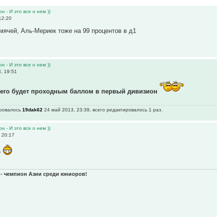
н - И это все о нем ))
12:20
мячей, Аль-Мериек тоже на 99 процентов в д1
н - И это все о нем ))
, 19:51
всего будет проходным баллом в первый дивизион
ировалось
19dak62
24 май 2013, 23:39, всего редактировалось 1 раз.
н - И это все о нем ))
 20:17
?
а - чемпион Азии среди юниоров!