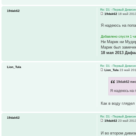
Re: D1 - Первый Дивизио
19dak62
19dak62
18 май 2013
Я надеюсь на попад
Добавлено спустя 1 ча
Ни Марик ни Мудер
Марик был замечен
18 мая 2013 Дафа
Re: D1 - Первый Дивизио
Lion_Tula
Lion_Tula
23 май 201
19dak62 пис
Я надеюсь на п
Как в воду гляде
Re: D1 - Первый Дивизио
19dak62
19dak62
23 май 2013
И во втором дивиз