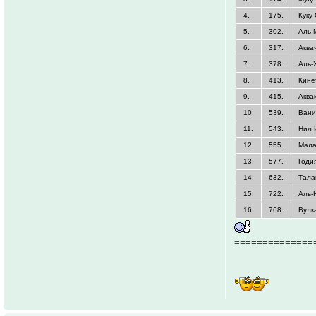
4.
175.
Куку
5.
302.
Аль-
6.
317.
Аква
7.
378.
Аль-
8.
413.
Кине
9.
415.
Аква
10.
539.
Вани
11.
543.
Нил 
12.
555.
Мала
13.
577.
Годи
14.
632.
Тала
15.
722.
Аль-
16.
768.
Вулк
==============