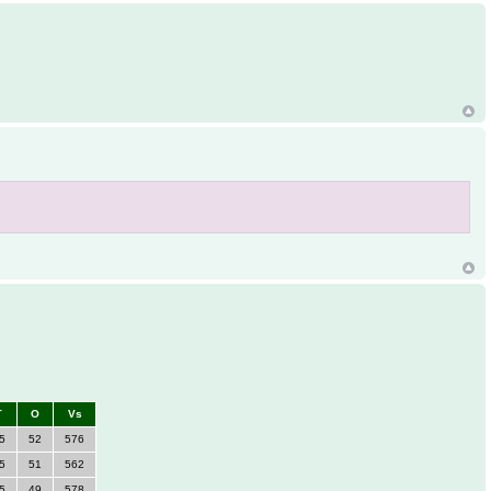
Г
О
Vs
5
52
576
5
51
562
5
49
578