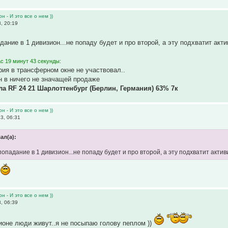
н - И это все о нем ))
, 20:19
ание в 1 дивизион...не попаду будет и про второй, а эту подхватит актив
с 19 минут 43 секунды:
ия в трансферном окне не участвовал..
 в ничего не значащей продаже
ла RF 24 21 Шарлоттенбург (Берлин, Германия) 63% 7к
н - И это все о нем ))
3, 06:31
ал(а):
опадание в 1 дивизион...не попаду будет и про второй, а эту подхватит активи
л
н - И это все о нем ))
, 06:39
ионе люди живут..я не посыпаю голову пеплом ))