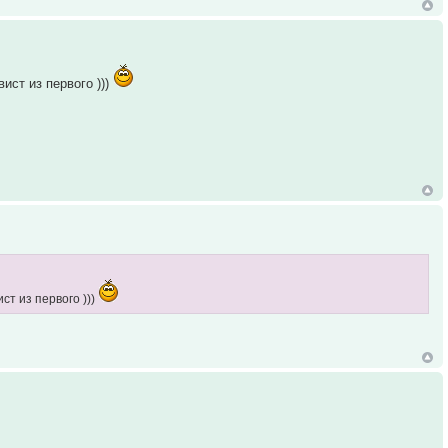
ист из первого )))
ст из первого )))