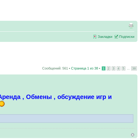
Закладки
Подписки
Сообщений: 561 •
Страница
1
из
38
•
...
1
2
3
4
5
38
 Аренда , Обмены , обсуждение игр и