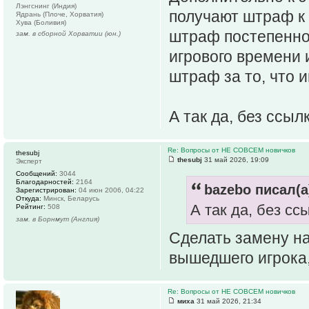
Лэнгснинг (Индия)
получают штраф к с
Ядрань (Плоче, Хорватия)
Хува (Боливия)
штраф постепенно
зам. в сборной Хорватии (юн.)
игрового времени 
штраф за то, что и
А так да, без ссыл
Re: Вопросы от НЕ СОВСЕМ новичков
thesubj
thesubj
31 май 2026, 19:09
Эксперт
Сообщений:
3044
Благодарностей:
2164
bazebo писал(а
Зарегистрирован:
04 июн 2006, 04:22
Откуда:
Минск, Беларусь
А так да, без сс
Рейтинг:
508
зам. в Борнмут (Англия)
Сделать замену на
вышедшего игрока,
Re: Вопросы от НЕ СОВСЕМ новичков
миха
31 май 2026, 21:34