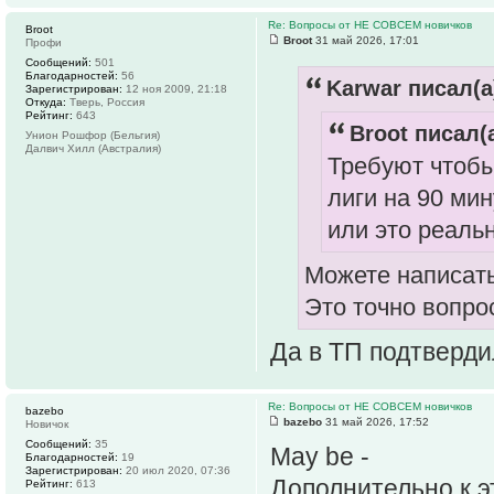
Re: Вопросы от НЕ СОВСЕМ новичков
Broot
Broot
31 май 2026, 17:01
Профи
Сообщений:
501
Благодарностей:
56
Karwar писал(а
Зарегистрирован:
12 ноя 2009, 21:18
Откуда:
Тверь, Россия
Рейтинг:
643
Broot писал(а
Унион Рошфор (Бельгия)
Далвич Хилл (Австралия)
Требуют чтобы
лиги на 90 мин
или это реаль
Можете написат
Это точно вопро
Да в ТП подтверди
Re: Вопросы от НЕ СОВСЕМ новичков
bazebo
bazebo
31 май 2026, 17:52
Новичок
Сообщений:
35
May be -
Благодарностей:
19
Зарегистрирован:
20 июл 2020, 07:36
Дополнительно к э
Рейтинг:
613