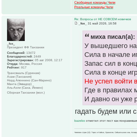
Свободные команды Чили
Реальные команды Чили
Re: Вопросы от НЕ СОВСЕМ новичков
_fox_
31 май 2026, 16:58
миха писал(а):
_fox_
У вышедшего на 
Президент ФФ Танзании
Сила в начале и
Сообщений:
13472
Благодарностей:
2449
Зарегистрирован:
05 авг 2008, 12:17
Запас сил в кон
Откуда:
Москва, Россия
Рейтинг:
917
Сила в конце иг
Трансвааль (Суринам)
Азам (Танзания)
Не успел войти в
Норд Апеннино (Сан-Марино)
Манта (Эквадор)
Аль-Ахли (Сана, Йемен)
Где в правилах 
Сборная Танзании (мол.)
И давно он уже 
гадать будем или 
bazebo
отметил этот пост как понравивши
Чемпион стран (12): Теркс и Кайкос, Бразилия, Сейшельские о-ва, Алжир