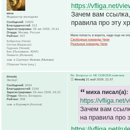
https://vfliga.net/v
Зачем вам ссылка,
миха
Модератор молодежи
правила про эту х
Сообщений:
10602
Благодарностей:
313
Зарегистрирован:
08 авг 2006, 15:41
Откуда:
Москва, Россия
Мало попасть в ворота, надо еще не поп
Рейтинг:
937
Свободные команды Чили
Кобрелоа (Чили)
Реальные команды Чили
Ситхок (Кюрасао)
Годонин (Чехия)
Бис (Полокване, ЮАР)
Леванте (Испания)
зам. в Саутерн Мьянма (Мьянма)
Сборная Чили (нац.)
Re: Вопросы от НЕ СОВСЕМ новичков
thesubj
thesubj
31 май 2026, 21:37
Эксперт
Сообщений:
3044
Благодарностей:
2164
миха писал(а):
Зарегистрирован:
04 июн 2006, 04:22
Откуда:
Минск, Беларусь
https://vfliga.net
Рейтинг:
508
зам. в Борнмут (Англия)
Зачем вам ссылк
на правила про э
https://vfliga.net/