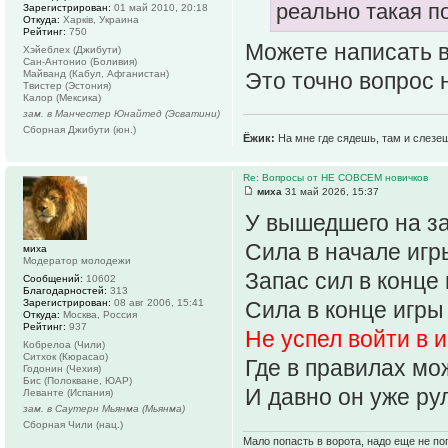
реально такая п
Зарегистрирован:
01 май 2010, 20:18
Откуда:
Харків, Украина
Рейтинг:
750
Можете написать 
Хэйеблех (Джибути)
Сан-Антонио (Боливия)
Майванд (Кабул, Афганистан)
Это точно вопрос
Твистер (Эстония)
Калор (Мексика)
зам. в Манчестер Юнайтед (Эсватини)
Сборная Джибути (юн.)
Ёжик:
На мне где сядешь, там и слезе
Re: Вопросы от НЕ СОВСЕМ новичков
миха
31 май 2026, 15:37
У вышедшего на за
Сила в начале игр
миха
Модератор молодежи
Запас сил в конце
Сообщений:
10602
Благодарностей:
313
Зарегистрирован:
08 авг 2006, 15:41
Сила в конце игры
Откуда:
Москва, Россия
Рейтинг:
937
Не успел войти в 
Кобрелоа (Чили)
Ситхок (Кюрасао)
Где в правилах мо
Годонин (Чехия)
Бис (Полокване, ЮАР)
И давно он уже ру
Леванте (Испания)
зам. в Саутерн Мьянма (Мьянма)
Сборная Чили (нац.)
Мало попасть в ворота, надо еще не поп