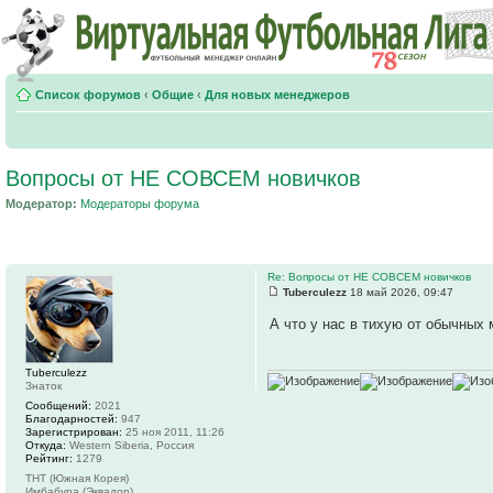
Список форумов
‹
Общие
‹
Для новых менеджеров
Вопросы от НЕ СОВСЕМ новичков
Модератор:
Модераторы форума
Re: Вопросы от НЕ СОВСЕМ новичков
Tuberculezz
18 май 2026, 09:47
А что у нас в тихую от обычных
Tuberculezz
Знаток
Сообщений:
2021
Благодарностей:
947
Зарегистрирован:
25 ноя 2011, 11:26
Откуда:
Western Siberia, Россия
Рейтинг:
1279
ТНТ (Южная Корея)
Имбабура (Эквадор)