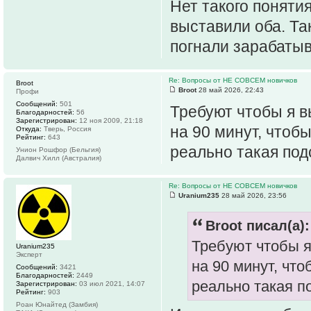
Нет такого понятия
выставили оба. Та
погнали зарабатыв
Re: Вопросы от НЕ СОВСЕМ новичков
Broot
Broot
28 май 2026, 22:43
Профи
Сообщений:
501
Требуют чтобы я в
Благодарностей:
56
Зарегистрирован:
12 ноя 2009, 21:18
на 90 минут, чтобы
Откуда:
Тверь, Россия
Рейтинг:
643
реально такая под
Унион Рошфор (Бельгия)
Далвич Хилл (Австралия)
Re: Вопросы от НЕ СОВСЕМ новичков
Uranium235
28 май 2026, 23:56
Broot писал(а):
Требуют чтобы я
Uranium235
Эксперт
на 90 минут, что
Сообщений:
3421
Благодарностей:
2449
реально такая п
Зарегистрирован:
03 июл 2021, 14:07
Рейтинг:
903
Роан Юнайтед (Замбия)