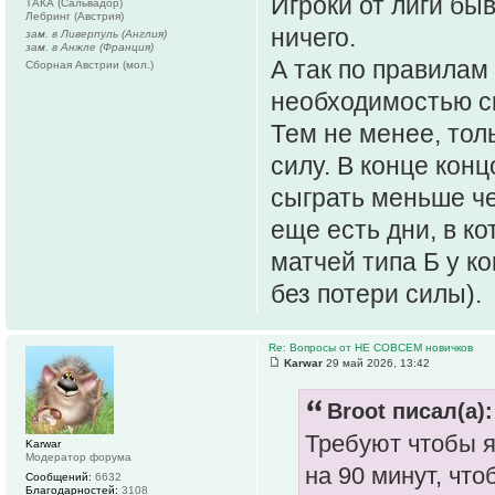
Игроки от лиги быв
ТАКА (Сальвадор)
Лебринг (Австрия)
ничего.
зам. в Ливерпуль (Англия)
зам. в Анжле (Франция)
А так по правилам 
Сборная Австрии (мол.)
необходимостью сы
Тем не менее, толь
силу. В конце кон
сыграть меньше че
еще есть дни, в к
матчей типа Б у к
без потери силы).
Re: Вопросы от НЕ СОВСЕМ новичков
Karwar
29 май 2026, 13:42
Broot писал(а):
Требуют чтобы я
Karwar
Модератор форума
на 90 минут, что
Сообщений:
6632
Благодарностей:
3108