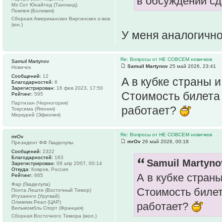
в обсуждении сд
Мэ Сот Юнайтед (Таиланд)
Помпея (Боливия)
Сборная Американских Виргинских о-вов
(юн.)
У меня аналогично
Re: Вопросы от НЕ СОВСЕМ новичков
Samuil Martynov
Samuil Martynov
25 май 2026, 23:41
Новичок
Сообщений:
12
А в кубке страны 
Благодарностей:
6
Зарегистрирован:
16 фев 2023, 17:50
Стоимость билета 
Рейтинг:
595
Партизан (Черногория)
работает?
Токусима (Япония)
Меркурий (Эфиопия)
Re: Вопросы от НЕ СОВСЕМ новичков
mrOv
mrOv
26 май 2026, 00:18
Президент ФФ Гваделупы
Сообщений:
2322
Благодарностей:
163
Samuil Martyno
Зарегистрирован:
09 апр 2007, 00:14
Откуда:
Ковров, Россия
А в кубке стран
Рейтинг:
665
Фар (Гваделупа)
Стоимость билет
Понта Лешти (Восточный Тимор)
Итузаинго (Уругвай)
Олимпик Реал (ЦАР)
работает?
Вильмомбль Спорт (Франция)
Сборная Восточного Тимора (мол.)