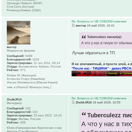
Орландо Пайрэтс (ЮАР)
Сток Сити (Англия)
Ричмонд Киккерс (США)
Re: Вопросы от НЕ СОВСЕМ новичков
вихтор
18 май 2026, 10:41
Tuberculezz писал(а):
А что у нас в тихую от обыч
вихтор
Модератор форума
Лучше обратиться в ТП.
Сообщений:
9489
Благодарностей:
1103
Зарегистрирован:
11 сен 2011, 06:14
Я не злопамятный, я просто злой, а 
Откуда:
Белореченск, Кубань, Россия
"После нас - ТИШИНА" - девиз РВСН.
Рейтинг:
571
Флёри 91 (Франция)
Атлантик Старз (Намибия)
Ульсан Юниверсити (Южная Корея)
зам. в сборной Франции (нац.)
Re: Вопросы от НЕ СОВСЕМ новичков
ZholikJR16
ZholikJR16
18 май 2026, 10:55
Менеджер
Сообщений:
192
Благодарностей:
141
Tuberculezz пис
Зарегистрирован:
23 июл 2022, 16:10
Откуда:
Москва, Россия
А что у нас в т
Рейтинг:
858
Юник (Американские Виргинские о-ва)
Аврора (Сан-Марино)