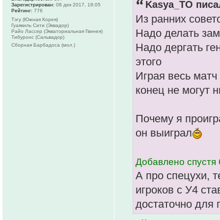
Kasya_TO писал
Зарегистрирован:
08 дек 2017, 18:05
Рейтинг:
776
Из ранних совет
Тэгу (Южная Корея)
Гуаякиль Сити (Эквадор)
Надо делать зам
Райо Лассер (Экваториальная Гвинея)
Тибуронс (Сальвадор)
Надо дергать ге
Сборная Барбадоса (мол.)
этого
Играя весь матч
конец не могут н
Почему я проигр
он выиграл
Добавлено спустя 
А про спецухи, т
игроков с У4 ста
достаточно для