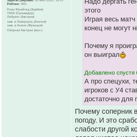
Надо дергать ге
Зарегистрирован:
03 июл 2021, 14:07
Рейтинг:
902
этого
Роан Юнайтед (Замбия)
ТАКА (Сальвадор)
Лебринг (Австрия)
Играя весь матч
зам. в Ливерпуль (Англия)
зам. в Анжле (Франция)
конец не могут н
Сборная Австрии (мол.)
Почему я проигр
он выиграл
Добавлено спустя 
А про спецухи, т
игроков с У4 ста
достаточно для
Почему соперник в
погоду. И это сраб
слабости другой к