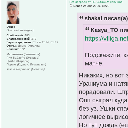
Re: Вопросы от НЕ СОВСЕМ новичков
Deneb
25 апр 2026, 18:29
shakal писал(а)
Deneb
Kasya_TO пис
Опытный менеджер
Сообщений:
483
https://vfliga.n
Благодарностей:
279
Зарегистрирован:
01 авг 2014, 01:49
Откуда:
Днепр, Украина
Рейтинг:
672
Подскажите, ка
Малакатеко (Гватемала)
Рио Бабаойо (Эквадор)
Сумба (Фареры)
матче.
Персик (Кедири, Индонезия)
зам. в Тигрильос (Мексика)
Никаких, но вот
Ураниума и натя
порадовали. Шт
Опп сыграл куда
без уз. Ушки сп
логичнее вырисо
Но тут дождь (ещ