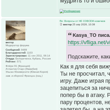
мудрить то и ошиб
Re: Вопросы от НЕ СОВСЕМ новичков
вихтор
25 апр 2026, 10:38
Kasya_TO писал
https://vfliga.net
вихтор
Модератор форума
Сообщений:
9489
Благодарностей:
1103
Подскажите, каки
Зарегистрирован:
11 сен 2011, 06:14
Откуда:
Белореченск, Кубань, Россия
Рейтинг:
571
Как я для себя виж
Флёри 91 (Франция)
Атлантик Старз (Намибия)
Ульсан Юниверсити (Южная Корея)
Ты не просчитал, ч
зам. в сборной Франции (нац.)
игру. Даже играя 
зацепиться за нич
попер бы в атаку. 
пару процентов, н
залетел бы, а на 