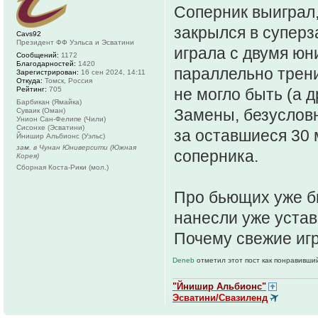
Соперник выиграл,
закрылся в суперз
Cavs92
Президент ФФ Уэльса и Эсватини
играла с двумя юн
Сообщений:
1172
Благодарностей:
1420
параллельно трени
Зарегистрирован:
16 сен 2024, 14:11
Откуда:
Томск, Россия
Рейтинг:
705
не могло быть (а д
Барбикан (Ямайка)
Замены, безусловно
Суваик (Оман)
Унион Сан-Фелипе (Чили)
Сисонхе (Эсватини)
за оставшиеся 30 
Йнишир Альбионс (Уэльс)
зам. в Чунан Юниверсити (Южная
соперника.
Корея)
Сборная Коста-Рики (мол.)
Про бьющих уже бы
нанесли уже устав
Почему свежие игр
Deneb
отметил этот пост как понравивши
"Йнишир Альбионс"
Эсватини/Свазиленд