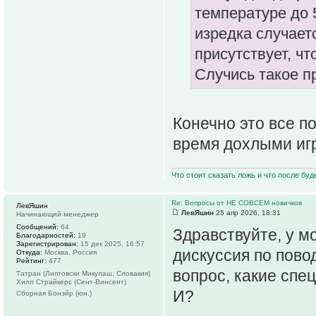
температуре до 5
изредка случает
присутствует, ч
Случись такое п
Конечно это все по
время дохлыми игр
Что стоит сказать ложь и что после буд
Re: Вопросы от НЕ СОВСЕМ новичков
ЛевЯшин
ЛевЯшин
25 апр 2026, 18:31
Начинающий менеджер
Сообщений:
64
Здравствуйте, у м
Благодарностей:
19
Зарегистрирован:
15 дек 2025, 16:57
дискуссия по пово
Откуда:
Москва, Россия
Рейтинг:
477
вопрос, какие спе
Татран (Липтовски Микулаш, Словакия)
Хилл Страйкерс (Сент-Винсент)
И?
Сборная Бонэйр (юн.)