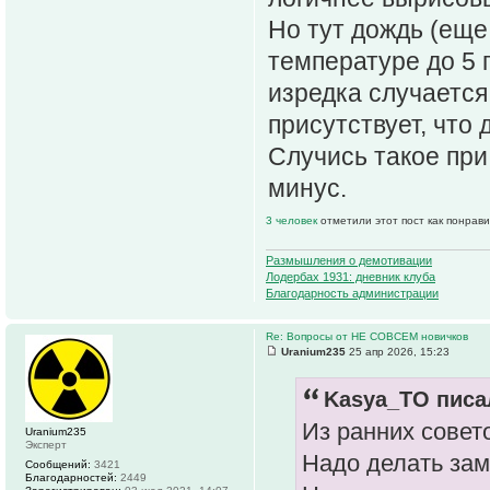
Но тут дождь (еще 
температуре до 5 г
изредка случается
присутствует, что
Случись такое при
минус.
3 человек
отметили этот пост как понрав
Размышления о демотивации
Лодербах 1931: дневник клуба
Благодарность администрации
Re: Вопросы от НЕ СОВСЕМ новичков
Uranium235
25 апр 2026, 15:23
Kasya_TO писал
Из ранних совет
Uranium235
Эксперт
Надо делать зам
Сообщений:
3421
Благодарностей:
2449