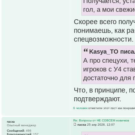
Получается, уст
гол, а мои свежи
Скорее всего полу
понимаешь, как ра
спецвозможности.
Kasya_TO писал
А про спецухи, т
игроков с У4 ста
достаточно для
Что, в принципе, 
подтверждают.
6 человек
отметили этот пост как понрав
Re: Вопросы от НЕ СОВСЕМ новичков
паска
паска
25 апр 2026, 12:07
Опытный менеджер
Сообщений:
466
Благодарностей:
157