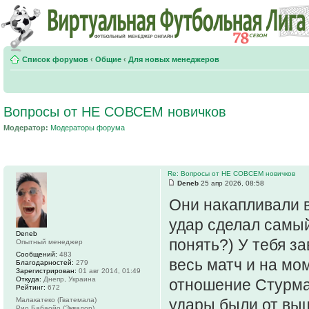
Список форумов
‹
Общие
‹
Для новых менеджеров
Вопросы от НЕ СОВСЕМ новичков
Модератор:
Модераторы форума
Re: Вопросы от НЕ СОВСЕМ новичков
Deneb
25 апр 2026, 08:58
Они накапливали 
удар сделал самый
Deneb
понять?) У тебя з
Опытный менеджер
Сообщений:
483
весь матч и на мо
Благодарностей:
279
Зарегистрирован:
01 авг 2014, 01:49
Откуда:
Днепр, Украина
отношение Стурман
Рейтинг:
672
Малакатеко (Гватемала)
удары были от выш
Рио Бабаойо (Эквадор)