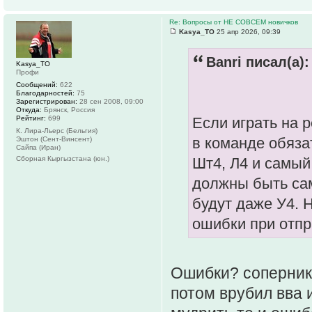
Re: Вопросы от НЕ СОВСЕМ новичков
Kasya_TO
25 апр 2026, 09:39
Banri писал(а):
Kasya_TO
Профи
Сообщений:
622
Благодарностей:
75
Зарегистрирован:
28 сен 2008, 09:00
Откуда:
Брянск, Россия
Рейтинг:
699
Если играть на 
К. Лира-Льерс (Бельгия)
в команде обяза
Эштон (Сент-Винсент)
Сайпа (Иран)
Сборная Кыргызстана (юн.)
Шт4, Л4 и самый
должны быть сам
будут даже У4. 
ошибки при отпра
Ошибки? соперник 
потом врубил вва и