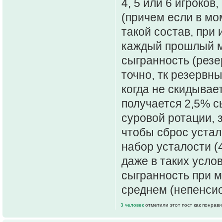
4, 5 или 6 игроко
(причем если в мом
такой состав, при
каждый прошлый ма
сыгранность (резе
точно, тк резервн
когда не скидывает
получается 2,5% с
суровой ротации, 
чтобы сброс устал
набор усталости (
даже в таких услов
сыгранность при м
среднем (непенсио
3 человек
отметили этот пост как понрав