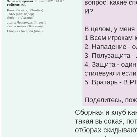
вопрос, какие сп
Зарегистрирован:
03 июл 2021, 14:07
Рейтинг:
902
И?
Роан Юнайтед (Замбия)
ТАКА (Сальвадор)
Лебринг (Австрия)
зам. в Ливерпуль (Англия)
зам. в Анжле (Франция)
В целом, у меня
Сборная Австрии (мол.)
1.Всем игрокам 
2. Нападение - о
3. Полузащита - 
4. Защита - один
стилевую и если
5. Вратарь - В,Р
Поделитесь, по
Сборная и клуб ка
такая высокая, по
отборах скидывают