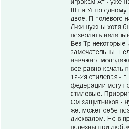
игрокам Ат - уже н
Шт и Уг по одному 
двое. П полевого н
Л-ки нужны хотя б
позволить нелепые
Без Тр некоторые 
замечательны. Есл
неважно, молодежк
все равно качать п
1я-2я стилевая - 
федерации могут 
стилевые. Приорит
См защитников - н
же, может себе по
дисквалом. Но в пр
полезны при любом