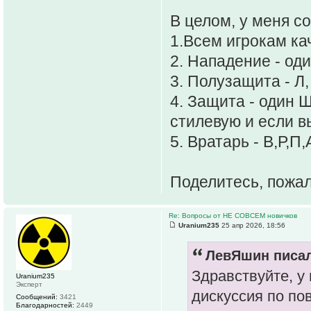
В целом, у меня с
1.Всем игрокам ка
2. Нападение - оди
3. Полузащита - Л,
4. Защита - один Ш
стилевую и если в
5. Вратарь - В,Р,П
Поделитесь, пожа
Re: Вопросы от НЕ СОВСЕМ новичков
Uranium235
25 апр 2026, 18:56
ЛевЯшин писал
Здравствуйте, у
Uranium235
Эксперт
дискуссия по по
Сообщений:
3421
Благодарностей:
2449