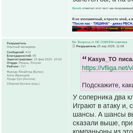
Deneb
отметил этот пост как понравивши
Я не злопамятный, я просто злой, а 
"После нас - ТИШИНА" - девиз РВСН.
Re: Вопросы от НЕ СОВСЕМ новичков
Разрушитель
Разрушитель
25 апр 2026, 11:09
Опытный менеджер
Сообщений:
410
Благодарностей:
90
Kasya_TO писал
Зарегистрирован:
24 фев 2020, 10:43
Откуда:
Рязань, Россия
https://vfliga.net
Рейтинг:
717
Френдс Юнайтед (Бутан)
Анси (Франция)
Лунда Сул (Ангола)
Подскажите, каки
Сборная Бутана (нац.)
У соперника два к
Играют в атаку и,
шансы. А шансы вы
сказали выше, при
компаньоны из это