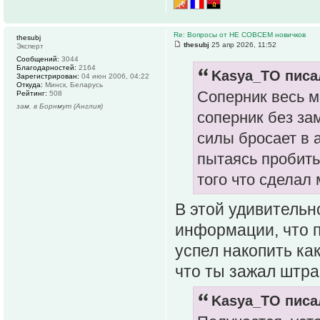
Re: Вопросы от НЕ СОВСЕМ новичков
thesubj
thesubj
25 апр 2026, 11:52
Эксперт
Сообщений:
3044
Благодарностей:
2164
Kasya_TO писал
Зарегистрирован:
04 июн 2006, 04:22
Откуда:
Минск, Беларусь
Соперник весь м
Рейтинг:
508
зам. в Борнмут (Англия)
соперник без зам
силы бросает в а
пытаясь пробить 
того что сделал
В этой удивительн
информации, что п
успел накопить как
что ты зажал штраф
Kasya_TO писал