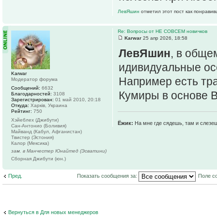
ЛевЯшин
отметил этот пост как понравив
Re: Вопросы от НЕ СОВСЕМ новичков
Karwar
25 апр 2026, 18:58
ЛевЯшин
, в обще
идивидуальные ос
Karwar
Например есть тра
Модератор форума
Сообщений:
6632
Кумиры в основе 
Благодарностей:
3108
Зарегистрирован:
01 май 2010, 20:18
Откуда:
Харків, Украина
Рейтинг:
750
Хэйеблех (Джибути)
Ёжик:
На мне где сядешь, там и слезе
Сан-Антонио (Боливия)
Майванд (Кабул, Афганистан)
Твистер (Эстония)
Калор (Мексика)
зам. в Манчестер Юнайтед (Эсватини)
Сборная Джибути (юн.)
Пред.
Показать сообщения за:
Поле с
Вернуться в Для новых менеджеров