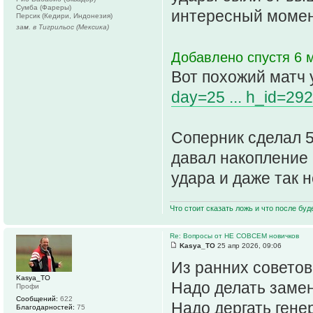
Сумба (Фареры)
интересный момент
Персик (Кедири, Индонезия)
зам. в Тигрильос (Мексика)
Добавлено спустя 6 м
Вот похожий матч
day=25 ... h_id=29
Соперник сделал 5
давал накопление 
удара и даже так н
Что стоит сказать ложь и что после буд
Re: Вопросы от НЕ СОВСЕМ новичков
Kasya_TO
25 апр 2026, 09:06
Из ранних совето
Kasya_TO
Надо делать замен
Профи
Сообщений:
622
Надо дергать гене
Благодарностей:
75