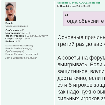
Re: Вопросы от НЕ СОВСЕМ новичков
Deneb
25 апр 2026, 09:20
тогда объясните
Deneb
Опытный менеджер
Сообщений:
483
Благодарностей:
279
Основные причины
Зарегистрирован:
01 авг 2014, 01:49
Откуда:
Днепр, Украина
Рейтинг:
672
третий раз до вас ч
Малакатеко (Гватемала)
Рио Бабаойо (Эквадор)
Сумба (Фареры)
Персик (Кедири, Индонезия)
А советы на форум
зам. в Тигрильос (Мексика)
выигрывать. Если 
защитников, влупит
достаточно, если 
сз и 5 игроков защ
как надо нужно вы
сильных игроков з