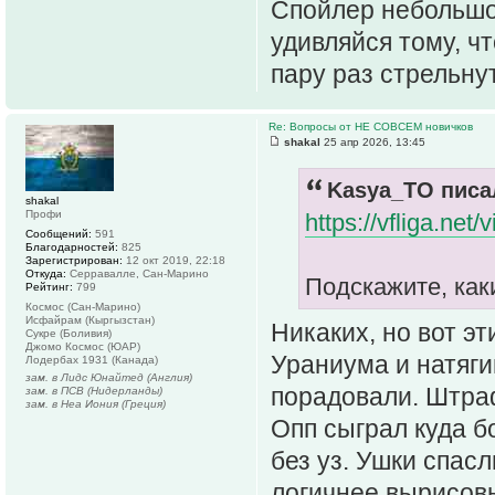
Спойлер небольшой
удивляйся тому, чт
пару раз стрельну
Re: Вопросы от НЕ СОВСЕМ новичков
shakal
25 апр 2026, 13:45
Kasya_TO писал
shakal
Профи
https://vfliga.net
Сообщений:
591
Благодарностей:
825
Зарегистрирован:
12 окт 2019, 22:18
Откуда:
Серравалле, Сан-Марино
Подскажите, каки
Рейтинг:
799
Космос (Сан-Марино)
Исфайрам (Кыргызстан)
Никаких, но вот э
Сукре (Боливия)
Джомо Космос (ЮАР)
Ураниума и натяги
Лодербах 1931 (Канада)
зам. в Лидс Юнайтед (Англия)
порадовали. Штра
зам. в ПСВ (Нидерланды)
зам. в Неа Иония (Греция)
Опп сыграл куда б
без уз. Ушки спас
логичнее вырисовы