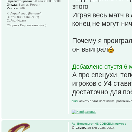
Зарегистрирован:
28 сен 2008, 09:00
этого
Откуда:
Брянск, Россия
Рейтинг:
699
Играя весь матч в
К. Лира-Льерс (Бельгия)
Эштон (Сент-Винсент)
Сайпа (Иран)
конец не могут нич
Сборная Кыргызстана (юн.)
Почему я проиграл
он выиграл
Добавлено спустя 6 м
А про спецухи, теп
игроков с У4 стави
достаточно для п
hrust
отметил этот пост как понравившийс
Re: Вопросы от НЕ СОВСЕМ новичков
Cavs92
25 апр 2026, 09:14