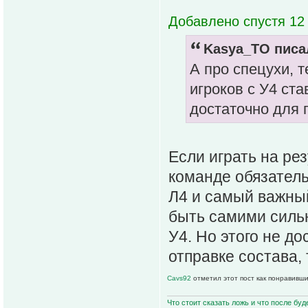
Добавлено спустя 12 
Kasya_TO писал
А про спецухи, т
игроков с У4 ста
достаточно для
Если играть на ре
команде обязатель
Л4 и самый важный
быть самими сильн
У4. Но этого не д
отправке состава, 
Cavs92
отметил этот пост как понравивши
Что стоит сказать ложь и что после буд