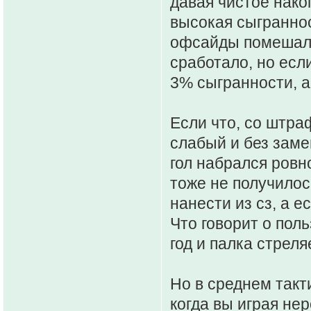
давая чистое нако
высокая сыграннос
офсайды помешали 
сработало, но есл
3% сыгранности, а
Если что, со штра
слабый и без заме
гол набрался ровн
тоже не получилос
нанести из сз, а е
Что говорит о поль
год и палка стреляе
Но в среднем такт
когда вы играя не