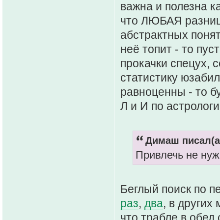
важна и полезна к
что ЛЮБАЯ разниц
абстрактных поняти
неё топит - то пу
прокачки спецух, с
статистику юзабил
равноценны - то бу
Л и И по астрологи
Димаш писал(а
Привлечь не нуж
Беглый поиск по п
раз
,
два
, в других
что трабле в обед 