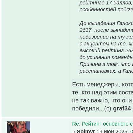
рейтинге 17 баллов,
особенностей подсч
До выпадения Галок
2637, после выпаден
подозрение на ту ж
с акцентом на то, ч
высокий рейтинг 263
до усиления команды
Причина в том, что 
расстановках, а Гал
Есть менеджеры, кото
те, кто над этим сос
не так важно, что он
победили...(с)
graf34
Re: Рейтинг основного 
Solmyr
19 июн 2025, 0