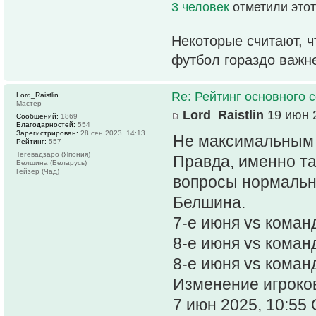
3 человек
отметили этот
Некоторые считают, ч
футбол гораздо важн
Re: Рейтинг основного 
Lord_Raistlin
Мастер
Lord_Raistlin
19 июн 2
Сообщений:
1869
Благодарностей:
554
Зарегистрирован:
28 сен 2023, 14:13
Не максимальным 
Рейтинг:
557
Тегевадзаро (Япония)
Правда, именно т
Белшина (Беларусь)
Гейзер (Чад)
вопросы нормаль
Белшина.
7-е июня vs коман
8-е июня vs коман
8-е июня vs коман
Изменение игроков
7 июн 2025, 10:55