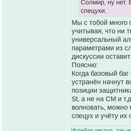
Солмир, ну нет. 
спецухи.
Мы с тобой много 
учитывая, что ни 
универсальный ал
параметрами из сл
дискуссии оставит
Поясню:
Когда базовый баг
устранён начнут в
позиции защитника
St, а не на CM и т.
волновать, можно 
спецух и учёту их
Играйте честно, так 