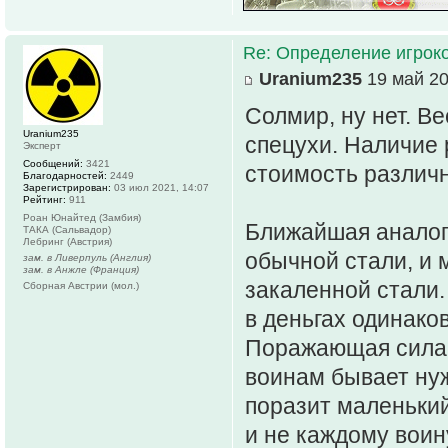
Re: Определение игрок
Uranium235
19 май 20
Солмир, ну нет. В
Uranium235
спецухи. Наличие 
Эксперт
Сообщений:
3421
стоимость различ
Благодарностей:
2449
Зарегистрирован:
03 июл 2021, 14:07
Рейтинг:
911
Роан Юнайтед (Замбия)
Ближайшая аналоги
ТАКА (Сальвадор)
Лебринг (Австрия)
обычной стали, и 
зам. в Ливерпуль (Англия)
зам. в Анжле (Франция)
закаленной стали.
Сборная Австрии (мол.)
в деньгах одинаков
Поражающая сила у
воинам бывает нуж
поразит маленький
и не каждому воин