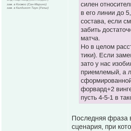
силен относител
зам. в Космос (Сан-Марино)
зам. в Калдикот Таун (Уэльс)
в его линии до 
состава, если см
забить достаточ
матча.
Но в целом расс
тики). Если зам
зато у нас изоби
приемлемый, а л
сформированной 
форвард+2 винге
пусть 4-5-1 в та
Последняя фраза в
сценария, при кото