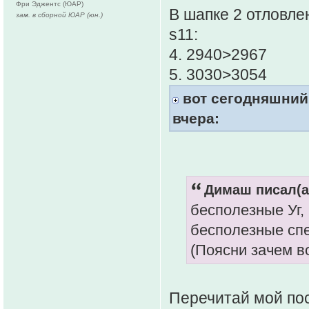
Фри Эджентс (ЮАР)
В шапке 2 отловл
зам. в сборной ЮАР (юн.)
s11:
4. 2940>2967
5. 3030>3054
вот сегодняшний 
вчера:
Димаш писал(а
бесполезные Уг, 
бесполезные спе
(Поясни зачем во
Перечитай мой пос