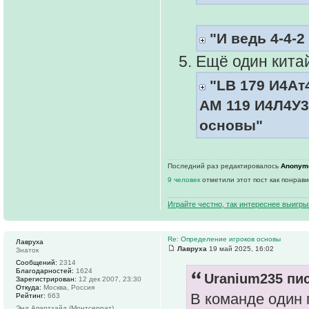
"И ведь 4-4-2
Ещё один кита
"LB 179 И4Ат4
АМ 119 И4Л4У3
основы"
Последний раз редактировалось
Anonym
9 человек
отметили этот пост как понрав
Играйте честно, так интереснее выигры
Re: Определение игроков основы
Лавруха
Лавруха
19 май 2025, 16:02
Знаток
Сообщений:
2314
Благодарностей:
1624
Uranium235 пис
Зарегистрирован:
12 дек 2007, 23:30
Откуда:
Москва, Россия
В команде один 
Рейтинг:
663
Энд Апартхайд (Монтсеррат)