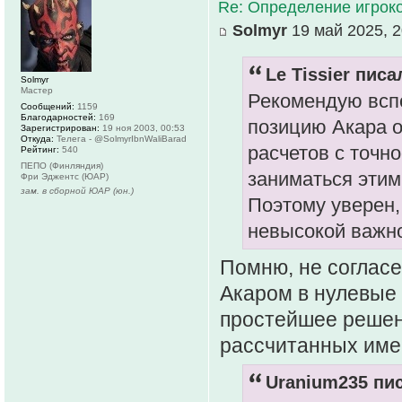
Re: Определение игрок
Solmyr
19 май 2025, 2
Le Tissier писа
Solmyr
Мастер
Рекомендую всп
Сообщений:
1159
Благодарностей:
169
позицию Акара о
Зарегистрирован:
19 ноя 2003, 00:53
Откуда:
Телега - @SolmyrIbnWaliBarad
расчетов с точно
Рейтинг:
540
ПЕПО (Финляндия)
заниматься этим
Фри Эджентс (ЮАР)
зам. в сборной ЮАР (юн.)
Поэтому уверен,
невысокой важно
Помню, не согласе
Акаром в нулевые 
простейшее решен
рассчитанных име
Uranium235 пис