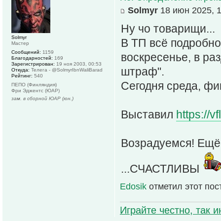
Solmyr
18 июн 2025, 1
Ну чо товарищи...
Solmyr
В ТП всё подробно
Мастер
Сообщений:
1159
воскресенье, в раз
Благодарностей:
169
Зарегистрирован:
19 ноя 2003, 00:53
штраф".
Откуда:
Телега - @SolmyrIbnWaliBarad
Рейтинг:
540
Сегодня среда, фи
ПЕПО (Финляндия)
Фри Эджентс (ЮАР)
зам. в сборной ЮАР (юн.)
Выставил
https://
Возрадуемся! Ещё о
...СЧАСТЛИВЫ
Edosik
отметил этот пос
Играйте честно, так 