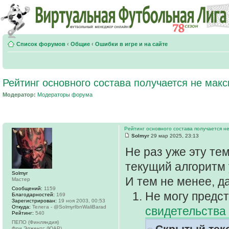
Список форумов
‹
Общие
‹
Ошибки в игре и на сайте
Рейтинг основного состава получается не мак
Модератор:
Модераторы форума
Рейтинг основного состава получается н
Solmyr
29 мар 2025, 23:13
Не раз уже эту те
текущий алгоритм 
Solmyr
И тем не менее, д
Мастер
Сообщений:
1159
Не могу предст
Благодарностей:
169
Зарегистрирован:
19 ноя 2003, 00:53
Откуда:
Телега - @SolmyrIbnWaliBarad
свидетельства
Рейтинг:
540
ПЕПО (Финляндия)
Скрытый тек
Фри Эджентс (ЮАР)