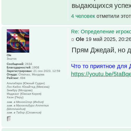
выдающихся успех
4 человек
отметили этот
Re: Определение игрок
Ole
19 май 2025, 20:2
Прям Джедай, но д
Ole
Знаток
Сообщений:
2634
Что то приятное для 
Благодарностей:
1908
Зарегистрирован:
21 сен 2023, 12:59
https://youtu.be/5t
Откуда:
Chisinau, Молдова
Рейтинг:
694
Альтабара (Южный Судан)
Лос-Кабос Юнайтед (Мексика)
Зимбру (Молдова)
Маджанг (Южная Корея)
Хаэн (Перу)
зам. в Менгейлор (Индия)
зам. в Массельбург Атлетик
(Шотландия)
зам. в Табор (Словения)