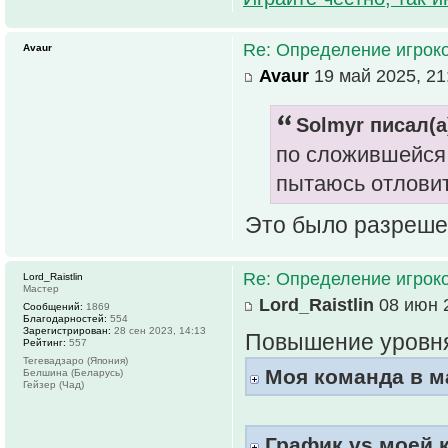
Re: Определение игрок
Avaur
Avaur
19 май 2025, 21
Solmyr писал(а
по сложившейся
пытаюсь отловит
Это было разрешен
Re: Определение игрок
Lord_Raistlin
Мастер
Lord_Raistlin
08 июн 2
Сообщений:
1869
Благодарностей:
554
Зарегистрирован:
28 сен 2023, 14:13
Повышение уровня
Рейтинг:
557
Тегевадзаро (Япония)
Моя команда в м
Белшина (Беларусь)
Гейзер (Чад)
График vs моей 