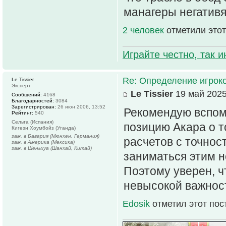
манагеры негативят
2 человек
отметили этот
Играйте честно, так 
Re: Определение игрок
Le Tissier
Эксперт
Le Tissier
19 май 2025
Сообщений:
4168
Благодарностей:
3084
Зарегистрирован:
26 июн 2006, 13:52
Рекомендую вспом
Рейтинг:
540
Сельта (Испания)
позицию Акара о т
Кигези Хоумбойз (Уганда)
зам. в Бавария (Мюнхен, Германия)
расчетов с точност
зам. в Америка (Мексика)
зам. в Шеньхуа (Шанхай, Китай)
заниматься этим н
Поэтому уверен, ч
невысокой важност
Edosik
отметил этот пос