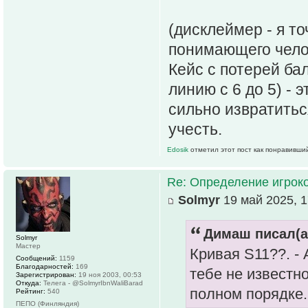
(дисклеймер - я т
понимающего челов
Кейс с потерей ба
линию с 6 до 5) - 
сильно извратитьс
учесть.
Edosik
отметил этот пост как понравивши
Re: Определение игрок
Solmyr
19 май 2025, 1
Димаш писал(а
Solmyr
Мастер
Кривая S11??. - 
Сообщений:
1159
Благодарностей:
169
тебе не известн
Зарегистрирован:
19 ноя 2003, 00:53
Откуда:
Телега - @SolmyrIbnWaliBarad
полном порядке.
Рейтинг:
540
ПЕПО (Финляндия)