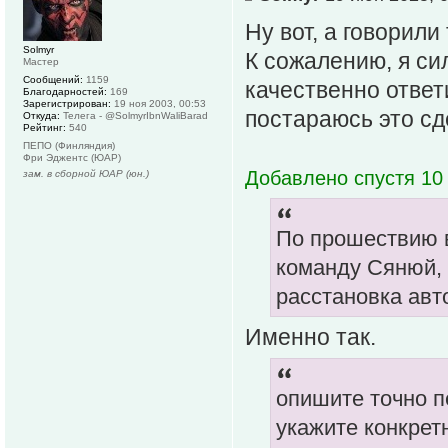
Ну вот, а говорил
Solmyr
К сожалению, я си
Мастер
Сообщений:
1159
качественно ответ
Благодарностей:
169
Зарегистрирован:
19 ноя 2003, 00:53
постараюсь это сде
Откуда:
Телега - @SolmyrIbnWaliBarad
Рейтинг:
540
ПЕПО (Финляндия)
Фри Эджентс (ЮАР)
Добавлено спустя 10 
зам. в сборной ЮАР (юн.)
По прошествию в
команду Сянюй, 
расстановка авт
Именно так.
опишите точно п
укажите конкрет