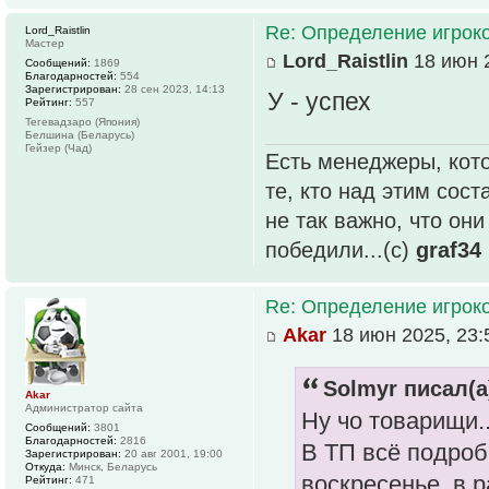
Re: Определение игрок
Lord_Raistlin
Мастер
Lord_Raistlin
18 июн 2
Сообщений:
1869
Благодарностей:
554
Зарегистрирован:
28 сен 2023, 14:13
У - успех
Рейтинг:
557
Тегевадзаро (Япония)
Белшина (Беларусь)
Гейзер (Чад)
Есть менеджеры, кото
те, кто над этим сос
не так важно, что он
победили...(с)
graf34
Re: Определение игрок
Akar
18 июн 2025, 23:
Solmyr писал(а
Akar
Администратор сайта
Ну чо товарищи..
Сообщений:
3801
Благодарностей:
2816
В ТП всё подроб
Зарегистрирован:
20 авг 2001, 19:00
Откуда:
Минск, Беларусь
воскресенье, в р
Рейтинг:
471