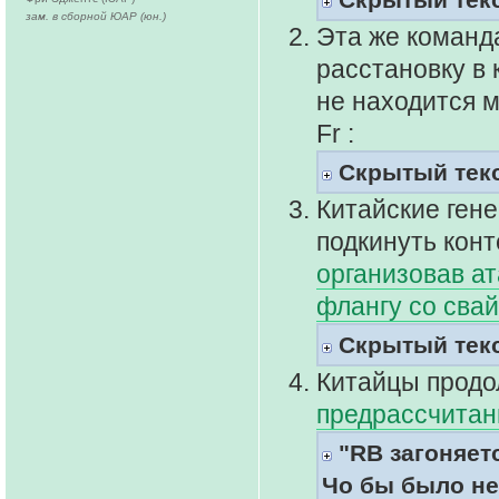
зам. в сборной ЮАР (юн.)
Эта же команд
расстановку в 
не находится м
Fr :
Скрытый тек
Китайские ген
подкинуть конт
организовав а
флангу со свай
Скрытый тек
Китайцы продо
предрассчитан
"RB загоняетс
Чо бы было не 