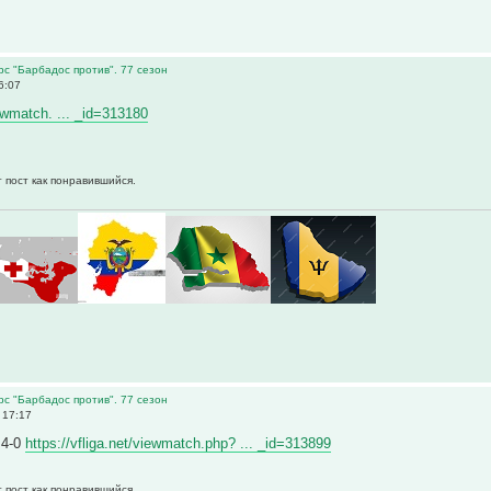
рс "Барбадос против". 77 сезон
6:07
iewmatch. ... _id=313180
 пост как понравившийся.
рс "Барбадос против". 77 сезон
 17:17
 4-0
https://vfliga.net/viewmatch.php? ... _id=313899
 пост как понравившийся.