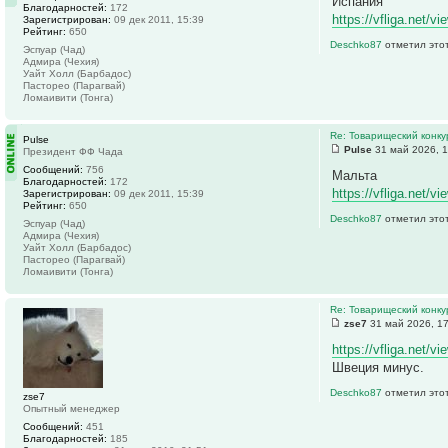
Испания
Благодарностей:
172
https://vfliga.net/
Зарегистрирован:
09 дек 2011, 15:39
Рейтинг:
650
Deschko87
отметил этот
Эспуар (Чад)
Адмира (Чехия)
Уайт Холл (Барбадос)
Пасторео (Парагвай)
Ломаивити (Тонга)
Re: Товарищеский конку
Pulse
Pulse
31 май 2026, 1
Президент ФФ Чада
Сообщений:
756
Мальта
Благодарностей:
172
https://vfliga.net/
Зарегистрирован:
09 дек 2011, 15:39
Рейтинг:
650
Deschko87
отметил этот
Эспуар (Чад)
Адмира (Чехия)
Уайт Холл (Барбадос)
Пасторео (Парагвай)
Ломаивити (Тонга)
Re: Товарищеский конку
zse7
31 май 2026, 1
https://vfliga.net/v
Швеция минус.
Deschko87
отметил этот
zse7
Опытный менеджер
Сообщений:
451
Благодарностей:
185