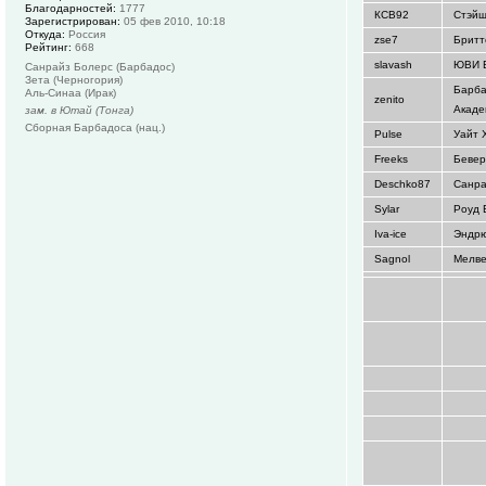
Благодарностей:
1777
КСВ92
Стэйш
Зарегистрирован:
05 фев 2010, 10:18
Откуда:
Россия
zse7
Бритт
Рейтинг:
668
slavash
ЮВИ 
Санрайз Болерс (Барбадос)
Зета (Черногория)
Барба
Аль-Синаа (Ирак)
zenito
Акад
зам. в Ютай (Тонга)
Сборная Барбадоса (нац.)
Pulse
Уайт 
Freeks
Бевер
Deschko87
Санра
Sylar
Роуд
Iva-ice
Эндр
Sagnol
Мелв