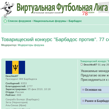
Список форумов
‹
Национальные форумы
‹
Барбадос
Товарищеский конкурс "Барбадос против". 77 с
Модератор:
Модераторы форума
Товарищеский конкурс "
Deschko87
01 апр 20
Уважаемые менед
Предлагаю всем ж
Deschko87
Президент ФФ Барбадоса
Присоединиться к 
Сообщений:
8353
Благодарностей:
1777
Зарегистрирован:
05 фев 2010, 10:18
Основан на
Откуда:
Россия
Рейтинг:
668
Санрайз Болерс (Барбадос)
Ранее в Барбад
Зета (Черногория)
Аль-Синаа (Ирак)