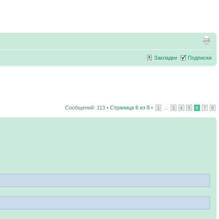
Закладки
Подписки
Сообщений: 113 •
Страница
6
из
8
•
...
1
3
4
5
6
7
8