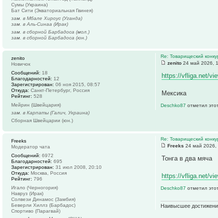
Сумы (Украина)
Бат Сити (Экваториальная Гвинея)
зам. в Мбале Хироус (Уганда)
зам. в Аль-Синаа (Ирак)
зам. в сборной Барбадоса (мол.)
зам. в сборной Барбадоса (юн.)
Re: Товарищеский конку
zenito
zenito
24 май 2026, 
Новичок
Сообщений:
18
https://vfliga.net/v
Благодарностей:
12
Зарегистрирован:
06 ноя 2015, 08:57
Откуда:
Санкт-Петербург, Россия
Мексика
Рейтинг:
528
Мейрин (Швейцария)
Deschko87
отметил этот
зам. в Карпаты (Галич, Украина)
Сборная Швейцарии (юн.)
Re: Товарищеский конку
Freeks
Freeks
24 май 2026,
Модератор чата
Сообщений:
6972
Тонга в два мяча
Благодарностей:
695
Зарегистрирован:
31 июл 2008, 20:10
Откуда:
Москва, Россия
https://vfliga.net/
Рейтинг:
796
Игало (Черногория)
Deschko87
отметил этот
Навруз (Ирак)
Солвези Динамос (Замбия)
Беверли Хиллз (Барбадос)
Наивысшее достижение
Спортиво (Парагвай)