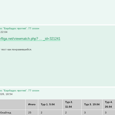
рс "Барбадос против". 77 сезон
 22:04
/vfliga.net/viewmatch.php? ... _id=321241
 пост как понравившийся.
рс "Барбадос против". 77 сезон
026, 18:54
Тур 2.
Тур 4.
Итого
Тур 1. 5.04
Тур 3. 19.04
11.04
26.04
 Юнайтед
25
2
2
3
3