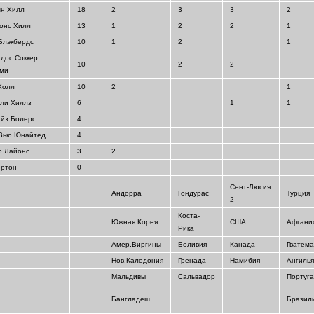
н Хилл
18
2
3
3
2
онс Хилл
13
1
2
2
1
Блэкбердс
10
1
2
1
дос Соккер
10
2
2
еми
Холл
10
2
1
ли Хиллз
6
1
1
йз Болерс
4
 Вью Юнайтед
4
ю Лайонс
3
2
ертон
0
Сент-Люсия
Андорра
Гондурас
Турция
2
Коста-
Южная Корея
США
Афгани
Рика
Амер.Виргины
Боливия
Канада
Гватем
Нов.Каледония
Гренада
Намибия
Ангиль
Мальдивы
Сальвадор
Португ
Бангладеш
Бразил