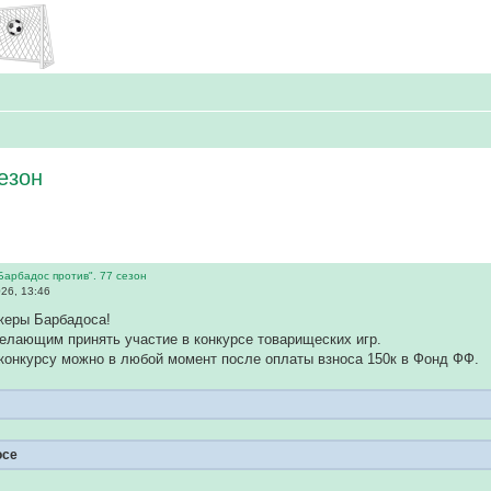
езон
Барбадос против". 77 сезон
26, 13:46
жеры Барбадоса!
елающим принять участие в конкурсе товарищеских игр.
конкурсу можно в любой момент после оплаты взноса 150к в Фонд ФФ.
осе