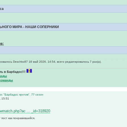
са
ЬНОГО МИРА - НАШИ СОПЕРНИКИ
в:
овалось Deschko87 18 май 2026, 14:54, всего редактировалось 7 раз(а).
ь в Барбадос!!!
анды
команды
рс "Барбадос против". 77 сезон
, 15:51
0
viewmatch.php?ac ... _id=318920
 пост как понравившийся.