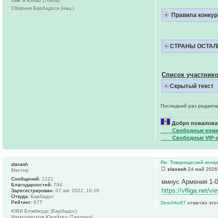
зам. в Ютай (Тонга)
Сборная Барбадоса (нац.)
Правила конкур
СТРАНЫ ОСТАЛ
Список участнико
Скрытый текст
Последний раз редактир
Добро пожаловат
____Свободные ком
____Свободные VIP-
Re: Товарищеский конку
slavash
slavash
24 май 2026
Мастер
Сообщений:
1221
минус Армения 1-
Благодарностей:
794
https://vfliga.net/
Зарегистрирован:
07 авг 2022, 16:18
Откуда:
Барбадос
Рейтинг:
677
Deschko87
отметил этот
ЮВИ Блэкбердс (Барбадос)
Накхонпатхом Юнайтед (Таиланд)