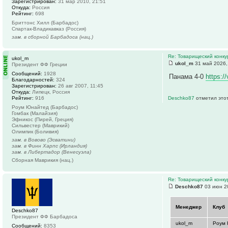
Зарегистрирован:
31 мар 2010, 21:51
Откуда:
Россия
Рейтинг:
698
Бриттонс Хилл (Барбадос)
Спартак-Владикавказ (Россия)
зам. в сборной Барбадоса (нац.)
Re: Товарищеский конку
ukol_m
ukol_m
31 май 2026,
Президент ФФ Греции
Сообщений:
1928
Панама 4-0
https:/
Благодарностей:
324
Зарегистрирован:
26 авг 2007, 11:45
Откуда:
Липецк, Россия
Рейтинг:
916
Deschko87
отметил этот
Роум Юнайтед (Барбадос)
Гомбак (Малайзия)
Эфникос (Пирей, Греция)
Сильвестер (Маврикий)
Олимпик (Боливия)
зам. в Вовово (Эсватини)
зам. в Финн Харпс (Ирландия)
зам. в Либертадор (Венесуэла)
Сборная Маврикия (нац.)
Re: Товарищеский конку
Deschko87
03 июн 2
Менеджер
Клуб
Deschko87
Президент ФФ Барбадоса
ukol_m
Роум
Сообщений:
8353