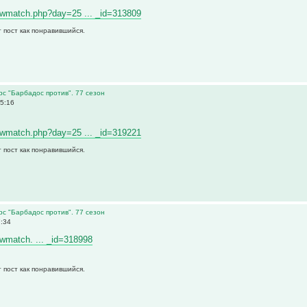
viewmatch.php?day=25 ... _id=313809
 пост как понравившийся.
рс "Барбадос против". 77 сезон
5:16
viewmatch.php?day=25 ... _id=319221
 пост как понравившийся.
рс "Барбадос против". 77 сезон
7:34
iewmatch. ... _id=318998
 пост как понравившийся.