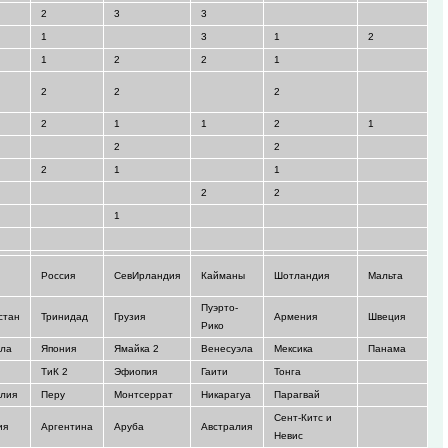
2
3
3
1
3
1
2
1
2
2
1
2
2
2
2
1
1
2
1
2
2
2
1
1
2
2
1
Россия
СевИрландия
Кайманы
Шотландия
Мальта
Пуэрто-
стан
Тринидад
Грузия
Армения
Швеция
Рико
ала
Япония
Ямайка 2
Венесуэла
Мексика
Панама
я
ТиК 2
Эфиопия
Гаити
Тонга
алия
Перу
Монтсеррат
Никарагуа
Парагвай
Сент-Китс и
ия
Аргентина
Аруба
Австралия
Невис