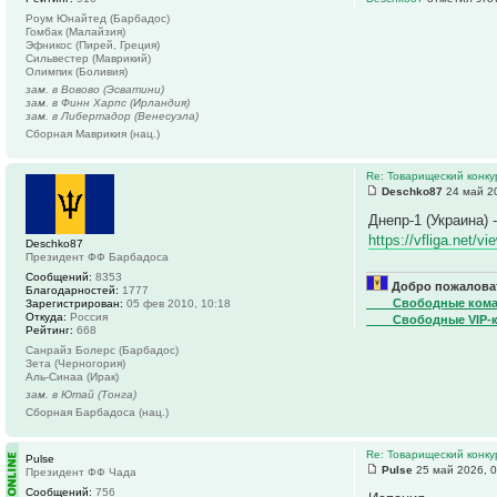
Роум Юнайтед (Барбадос)
Гомбак (Малайзия)
Эфникос (Пирей, Греция)
Сильвестер (Маврикий)
Олимпик (Боливия)
зам. в Вовово (Эсватини)
зам. в Финн Харпс (Ирландия)
зам. в Либертадор (Венесуэла)
Сборная Маврикия (нац.)
Re: Товарищеский конку
Deschko87
24 май 20
Днепр-1 (Украина) 
https://vfliga.net/v
Deschko87
Президент ФФ Барбадоса
Сообщений:
8353
Добро пожаловат
Благодарностей:
1777
____Свободные ком
Зарегистрирован:
05 фев 2010, 10:18
Откуда:
Россия
____Свободные VIP-
Рейтинг:
668
Санрайз Болерс (Барбадос)
Зета (Черногория)
Аль-Синаа (Ирак)
зам. в Ютай (Тонга)
Сборная Барбадоса (нац.)
Re: Товарищеский конку
Pulse
Pulse
25 май 2026, 0
Президент ФФ Чада
Сообщений:
756