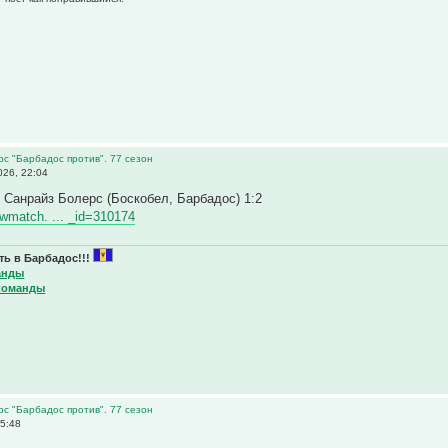
рс "Барбадос против". 77 сезон
26, 22:04
- Санрайз Болерс (Боскобел, Барбадос) 1:2
iewmatch. ... _id=310174
ь в Барбадос!!!
анды
команды
рс "Барбадос против". 77 сезон
5:48