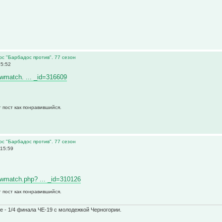
рс "Барбадос против". 77 сезон
15:52
iewmatch. ... _id=316609
 пост как понравившийся.
рс "Барбадос против". 77 сезон
 15:59
viewmatch.php? ... _id=310126
 пост как понравившийся.
 - 1/4 финала ЧЕ-19 с молодежкой Черногории.