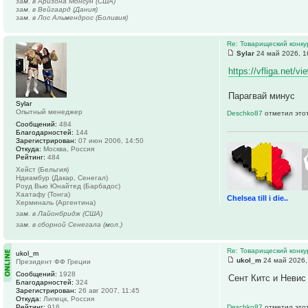
зам. в Аризона Монсун (США)
зам. в Вейгаард (Дания)
зам. в Лос Альмендрос (Боливия)
Re: Товарищеский конку
Sylar
24 май 2026, 1
https://vfliga.net/v
Парагвай минус
Sylar
Опытный менеджер
Deschko87
отметил этот
Сообщений:
484
Благодарностей:
144
Зарегистрирован:
07 июн 2006, 14:50
Откуда:
Москва, Россия
Рейтинг:
484
Хейст (Бельгия)
Ндиамбур (Дакар, Сенегал)
Роуд Вью Юнайтед (Барбадос)
Хаатафу (Тонга)
Chelsea till i die..
Херминаль (Аргентина)
зам. в Лайонбридж (США)
зам. в сборной Сенегала (мол.)
Re: Товарищеский конку
ukol_m
ukol_m
24 май 2026,
Президент ФФ Греции
Сообщений:
1928
Сент Китс и Невис
Благодарностей:
324
Зарегистрирован:
26 авг 2007, 11:45
Откуда:
Липецк, Россия
Рейтинг:
916
Deschko87
отметил этот