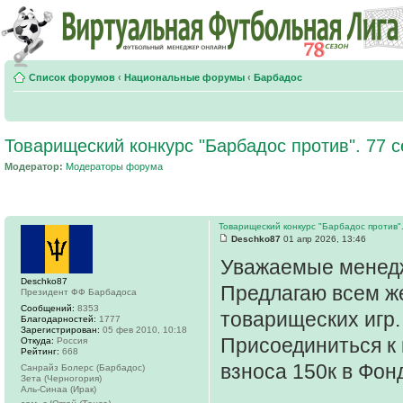
Список форумов
‹
Национальные форумы
‹
Барбадос
Товарищеский конкурс "Барбадос против". 77 с
Модератор:
Модераторы форума
Товарищеский конкурс "Барбадос против".
Deschko87
01 апр 2026, 13:46
Уважаемые менед
Deschko87
Предлагаю всем ж
Президент ФФ Барбадоса
Сообщений:
8353
товарищеских игр.
Благодарностей:
1777
Зарегистрирован:
05 фев 2010, 10:18
Присоединиться к
Откуда:
Россия
Рейтинг:
668
взноса 150к в Фон
Санрайз Болерс (Барбадос)
Зета (Черногория)
Аль-Синаа (Ирак)