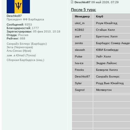
Deschko87
09 май 2026, 07:29
После 5 тура:
Deschko87
Менеджер
Клуб
Президент ФФ Барбадоса
ukol_m
Роум Юнайтед
Сообщений:
8353
Благодарностей:
1777
КСВ92
Стэйшн Хилл
Зарегистрирован:
05 фев 2010, 10:18
Откуда:
Россия
zse7
Бриттонс Хилл
Рейтинг:
668
zenito
Барбадос Соккер Акад
Санрайз Болерс (Барбадос)
Зета (Черногория)
slavash
ЮВИ Блэкбердс
Аль-Синаа (Ирак)
зам. в Ютай (Тонга)
Pulse
Уайт Холл
Сборная Барбадоса (нац.)
Iva-ice
Эндрю Лайонс
Freeks
Беверли Хиллз
Deschko87
Санрайз Болерс
Sylar
Роуд Вью Юнайтед
Sagnol
Мелвертон