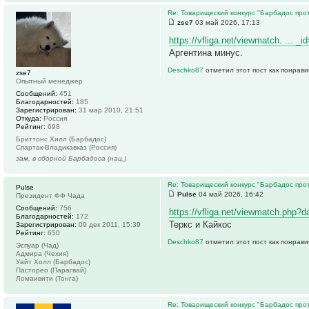
Re: Товарищеский конкурс "Барбадос прот
zse7
03 май 2026, 17:13
https://vfliga.net/viewmatch. ... _
Аргентина минус.
Deschko87
отметил этот пост как понрав
zse7
Опытный менеджер
Сообщений:
451
Благодарностей:
185
Зарегистрирован:
31 мар 2010, 21:51
Откуда:
Россия
Рейтинг:
698
Бриттонс Хилл (Барбадос)
Спартак-Владикавказ (Россия)
зам. в сборной Барбадоса (нац.)
Re: Товарищеский конкурс "Барбадос прот
Pulse
Pulse
04 май 2026, 16:42
Президент ФФ Чада
Сообщений:
756
https://vfliga.net/viewmatch.php?d
Благодарностей:
172
Теркс и Кайкос
Зарегистрирован:
09 дек 2011, 15:39
Рейтинг:
650
Deschko87
отметил этот пост как понрав
Эспуар (Чад)
Адмира (Чехия)
Уайт Холл (Барбадос)
Пасторео (Парагвай)
Ломаивити (Тонга)
Re: Товарищеский конкурс "Барбадос прот