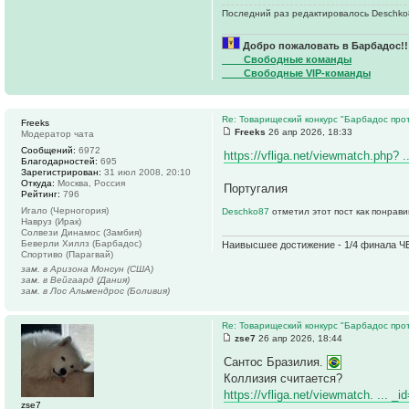
Последний раз редактировалось Deschko87
Добро пожаловать в Барбадос!!
____Свободные команды
____Свободные VIP-команды
Re: Товарищеский конкурс "Барбадос прот
Freeks
Freeks
26 апр 2026, 18:33
Модератор чата
Сообщений:
6972
https://vfliga.net/viewmatch.php? 
Благодарностей:
695
Зарегистрирован:
31 июл 2008, 20:10
Откуда:
Москва, Россия
Португалия
Рейтинг:
796
Игало (Черногория)
Deschko87
отметил этот пост как понрав
Навруз (Ирак)
Солвези Динамос (Замбия)
Беверли Хиллз (Барбадос)
Наивысшее достижение - 1/4 финала ЧЕ
Спортиво (Парагвай)
зам. в Аризона Монсун (США)
зам. в Вейгаард (Дания)
зам. в Лос Альмендрос (Боливия)
Re: Товарищеский конкурс "Барбадос прот
zse7
26 апр 2026, 18:44
Сантос Бразилия.
Коллизия считается?
https://vfliga.net/viewmatch. ... _
zse7