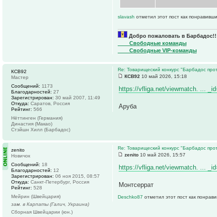
slavash
отметил этот пост как понравивши
Добро пожаловать в Барбадос!!
____Свободные команды
____Свободные VIP-команды
Re: Товарищеский конкурс "Барбадос прот
КСВ92
КСВ92
10 май 2026, 15:18
Мастер
Сообщений:
1173
https://vfliga.net/viewmatch. ... _
Благодарностей:
27
Зарегистрирован:
30 май 2007, 11:49
Откуда:
Саратов, Россия
Аруба
Рейтинг:
566
Нёттинген (Германия)
Династия (Макао)
Стэйшн Хилл (Барбадос)
Re: Товарищеский конкурс "Барбадос прот
zenito
zenito
10 май 2026, 15:57
Новичок
Сообщений:
18
https://vfliga.net/viewmatch. ... _
Благодарностей:
12
Зарегистрирован:
06 ноя 2015, 08:57
Откуда:
Санкт-Петербург, Россия
Монтсеррат
Рейтинг:
528
Мейрин (Швейцария)
Deschko87
отметил этот пост как понрав
зам. в Карпаты (Галич, Украина)
Сборная Швейцарии (юн.)