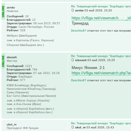
Re: Товарищеский конкурс "Барбадос прот
zenito
zenito
03 май 2026, 15:20
Новичок
Сообщений:
18
https://vfliga.net/viewmatch. ... _
Благодарностей:
12
Тринидад
Зарегистрирован:
06 ноя 2015, 08:57
Откуда:
Санкт-Петербург, Россия
Рейтинг:
528
Deschko87
отметил этот пост как понрав
Мейрин (Швейцария)
зам. в Карпаты (Галич, Украина)
Сборная Швейцарии (юн.)
Re: Товарищеский конкурс "Барбадос прот
slavash
slavash
03 май 2026, 15:25
Мастер
Сообщений:
1221
Минус Япония. 2-1
Благодарностей:
794
https://vfliga.net/viewmatch.php?a
Зарегистрирован:
07 авг 2022, 16:18
Откуда:
Барбадос
Рейтинг:
677
Deschko87
отметил этот пост как понрав
ЮВИ Блэкбердс (Барбадос)
Накхонпатхом Юнайтед (Таиланд)
Сумы (Украина)
Бат Сити (Экваториальная Гвинея)
зам. в Мбале Хироус (Уганда)
зам. в Аль-Синаа (Ирак)
зам. в сборной Барбадоса (мол.)
зам. в сборной Барбадоса (юн.)
Re: Товарищеский конкурс "Барбадос прот
ukol_m
ukol_m
03 май 2026, 15:43
Президент ФФ Греции