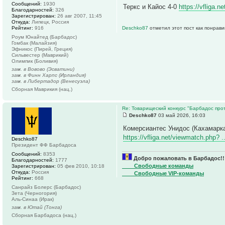
Сообщений:
1930
Теркс и Кайос 4-0
https://vfliga.
Благодарностей:
326
Зарегистрирован:
26 авг 2007, 11:45
Откуда:
Липецк, Россия
Рейтинг:
916
Deschko87
отметил этот пост как понрав
Роум Юнайтед (Барбадос)
Гомбак (Малайзия)
Эфникос (Пирей, Греция)
Сильвестер (Маврикий)
Олимпик (Боливия)
зам. в Вовово (Эсватини)
зам. в Финн Харпс (Ирландия)
зам. в Либертадор (Венесуэла)
Сборная Маврикия (нац.)
Re: Товарищеский конкурс "Барбадос прот
Deschko87
03 май 2026, 16:03
Комерсиантес Унидос (Кахамарка
https://vfliga.net/viewmatch.php? 
Deschko87
Президент ФФ Барбадоса
Сообщений:
8353
Добро пожаловать в Барбадос!!
Благодарностей:
1777
____Свободные команды
Зарегистрирован:
05 фев 2010, 10:18
Откуда:
Россия
____Свободные VIP-команды
Рейтинг:
668
Санрайз Болерс (Барбадос)
Зета (Черногория)
Аль-Синаа (Ирак)
зам. в Ютай (Тонга)
Сборная Барбадоса (нац.)