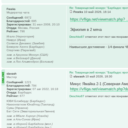
Re: Товарищеский конкурс "Барбадос прот
Freeks
Freeks
10 май 2026, 16:14
Модератор чата
Сообщений:
6972
https://vfliga.net/viewmatch.php? 
Благодарностей:
695
Зарегистрирован:
31 июл 2008, 20:10
Откуда:
Москва, Россия
Эфиопия в 2 мяча
Рейтинг:
796
Игало (Черногория)
Deschko87
отметил этот пост как понрав
Навруз (Ирак)
Солвези Динамос (Замбия)
Беверли Хиллз (Барбадос)
Наивысшее достижение - 1/4 финала ЧЕ
Спортиво (Парагвай)
зам. в Аризона Монсун (США)
зам. в Вейгаард (Дания)
зам. в Лос Альмендрос (Боливия)
Re: Товарищеский конкурс "Барбадос прот
slavash
slavash
10 май 2026, 18:30
Мастер
Сообщений:
1221
Минус Ямайка 2-1 (Северная Аме
Благодарностей:
794
https://vfliga.net/viewmatch.php?d
Зарегистрирован:
07 авг 2022, 16:18
Откуда:
Барбадос
Рейтинг:
677
Deschko87
отметил этот пост как понрав
ЮВИ Блэкбердс (Барбадос)
Накхонпатхом Юнайтед (Таиланд)
Сумы (Украина)
Бат Сити (Экваториальная Гвинея)
зам. в Мбале Хироус (Уганда)
зам. в Аль-Синаа (Ирак)
зам. в сборной Барбадоса (мол.)
зам. в сборной Барбадоса (юн.)