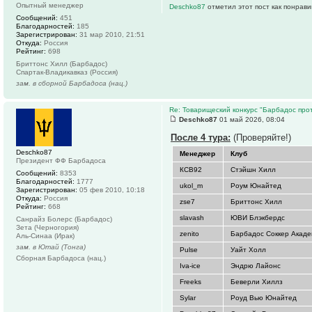
Опытный менеджер
Deschko87
отметил этот пост как понрав
Сообщений:
451
Благодарностей:
185
Зарегистрирован:
31 мар 2010, 21:51
Откуда:
Россия
Рейтинг:
698
Бриттонс Хилл (Барбадос)
Спартак-Владикавказ (Россия)
зам. в сборной Барбадоса (нац.)
Re: Товарищеский конкурс "Барбадос прот
Deschko87
01 май 2026, 08:04
После 4 тура:
(Проверяйте!)
Deschko87
Менеджер
Клуб
Президент ФФ Барбадоса
КСВ92
Стэйшн Хилл
Сообщений:
8353
Благодарностей:
1777
ukol_m
Роум Юнайтед
Зарегистрирован:
05 фев 2010, 10:18
Откуда:
Россия
zse7
Бриттонс Хилл
Рейтинг:
668
slavash
ЮВИ Блэкбердс
Санрайз Болерс (Барбадос)
Зета (Черногория)
zenito
Барбадос Соккер Акад
Аль-Синаа (Ирак)
зам. в Ютай (Тонга)
Pulse
Уайт Холл
Сборная Барбадоса (нац.)
Iva-ice
Эндрю Лайонс
Freeks
Беверли Хиллз
Sylar
Роуд Вью Юнайтед