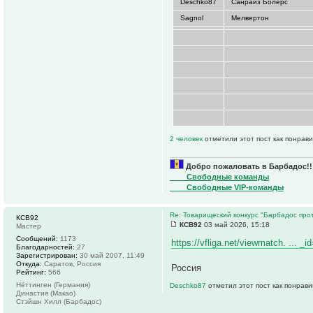
Deschko87
Санрайз Болерс
Sagnol
Мелвертон
2 человек
отметили этот пост как понрав
Добро пожаловать в Барбадос!!
____Свободные команды
____Свободные VIP-команды
Re: Товарищеский конкурс "Барбадос прот
КСВ92
КСВ92
03 май 2026, 15:18
Мастер
Сообщений:
1173
https://vfliga.net/viewmatch. ... _
Благодарностей:
27
Зарегистрирован:
30 май 2007, 11:49
Откуда:
Саратов, Россия
Россия
Рейтинг:
566
Нёттинген (Германия)
Deschko87
отметил этот пост как понрав
Династия (Макао)
Стэйшн Хилл (Барбадос)